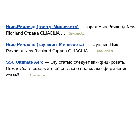
Нью-Ричленд (город, Миннесота)
— Город Нью Ричленд New
Richland Страна СШАСША …
Википедия
Нью-Ричленд (тауншип, Миннесота)
— Тауншип Нью
Ричленд New Richland Страна СШАСША …
Википедия
SSC Ultimate Aero
— Эту статью следует викифицировать.
Пожалуйста, оформите её согласно правилам оформления
статей …
Википедия