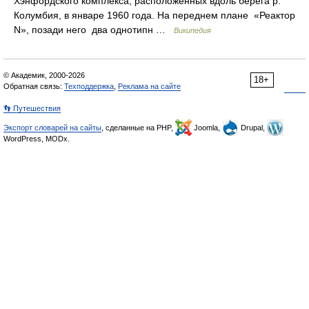
Хэнфордского комплекса, расположенных вдоль берега р.
Колумбия, в январе 1960 года. На переднем плане «Реактор
N», позади него два однотипн …
Википедия
© Академик, 2000-2026
18+
Обратная связь:
Техподдержка
,
Реклама на сайте
👣 Путешествия
Экспорт словарей на сайты
, сделанные на PHP,
Joomla,
Drupal,
WordPress, MODx.