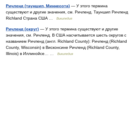
Ричленд (тауншип, Миннесота)
— У этого термина
существуют и другие значения, см. Ричленд. Тауншип Ричленд
Richland Страна США …
Википедия
Ричленд (округ)
— У этого термина существуют и другие
значения, см. Ричленд. В США насчитывается шесть округов с
названием Ричленд (англ. Richland County): Ричленд (Richland
County, Wisconsin) в Висконсине Ричленд (Richland County,
Illinois) в Иллинойсе… …
Википедия