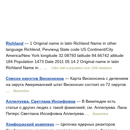
Richland
— 1 Original name in latin Richland Name in other
language Richlend, Ричленд State code US Continent/City
America/New York longitude 32.08793 latitude 84.66742 altitude
184 Population 1473 Date 2011 05 14 2 Original name in latin
Richland Name in… …
Cities with a population over 1000 database
Список округов Висконсина
— Карта Висконсина с делением
на округа Американский штат Висконсин состоит из 72 округов
…
Википедия
Аллилуева, Светлана Иосифовна
— В Википедии есть
статьи о других людях с такой фамилией, см. Аллилуева. Лана
Питерс Светлана Иосифовна Аллилуева …
Википедия
Хэнфордский комплекс
— Цепочка ядерных реакторов